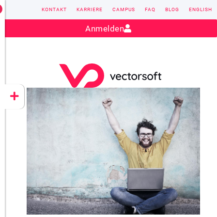
KONTAKT
KARRIERE
CAMPUS
FAQ
BLOG
ENGLISH
Kontakt:
sales@vectorsoft.de
|
+49 6104 660-0
Anmelden
VECTORSOFT
CONZEPT 16
YEET
CLOUD