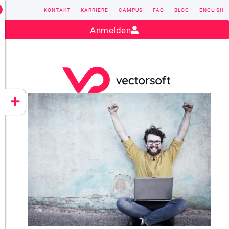
KONTAKT
KARRIERE
CAMPUS
FAQ
BLOG
ENGLISH
Kontakt:
sales@vectorsoft.de
|
+49 6104 660-0
Anmelden
VECTORSOFT
CONZEPT 16
YEET
CLOUD