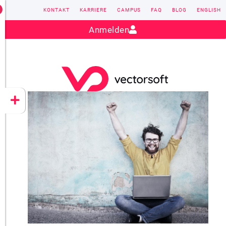
KONTAKT
KARRIERE
CAMPUS
FAQ
BLOG
ENGLISH
Kontakt:
sales@vectorsoft.de
|
+49 6104 660-0
Anmelden
VECTORSOFT
CONZEPT 16
YEET
CLOUD