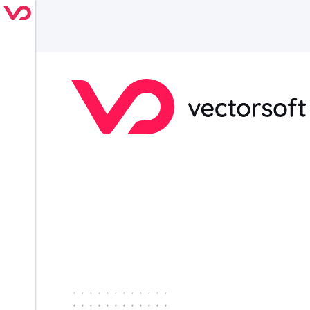
············
············