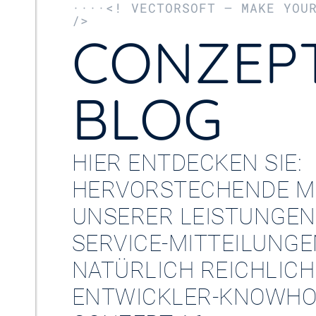
····<! VECTORSOFT – MAKE YOU
/>
CONZEPT
BLOG
HIER ENTDECKEN SIE:
HERVORSTECHENDE M
UNSERER LEISTUNGEN
SERVICE-MITTEILUNG
NATÜRLICH REICHLICH
ENTWICKLER-KNOWHO