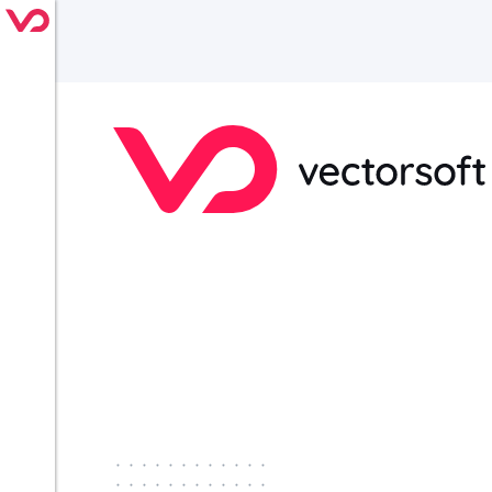
············
············