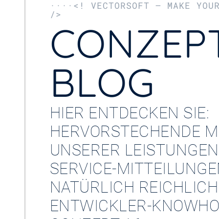
····<! VECTORSOFT – MAKE YOU
/>
CONZEPT
BLOG
HIER ENTDECKEN SIE:
HERVORSTECHENDE M
UNSERER LEISTUNGEN
SERVICE-MITTEILUNG
NATÜRLICH REICHLICH
ENTWICKLER-KNOWHO